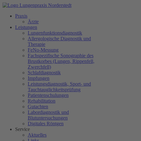
Praxis
Ärzte
Leistungen
Lungenfunktionsdiagnostik
Allergologische Diagnostik und
Therapie
FeNo-Messung
Fachspezifische Sonographie des
Brustkorbes (Lungen, Rippenfell,
Zwerchfell)
Schlafdiagnostik
Impfungen
Leistungsdiagnostik, Sport- und
Tauchtauglichkeitsprüfung
Patientenschulungen
Rehabilitation
Gutachten
Labordiagnostik und
Blutuntersuchungen
Digitales Röntgen
Service
Aktuelles
Links