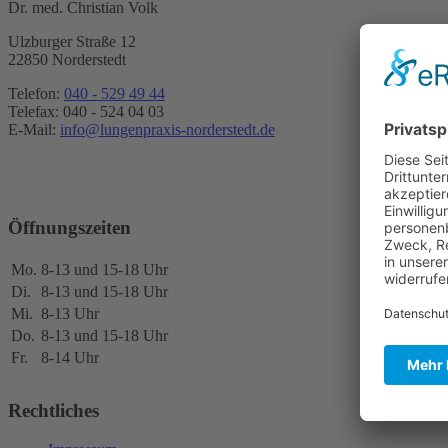
Dr. med. Christian Volk
Ulzburger Straße 12
22850 Norderstedt
Telefon:
040 - 529 49 44
Telefax: 040 - 524 04 03
E-Mail:
info@lungenpraxis-norderstedt.de
Termin vereinbaren
Öffnungszeiten
Mo.
8-13 und 15-18 Uhr
Di.
8-13 und 15-18 Uhr
Mi.
8-13 Uhr
Do.
8-13 und 15-18 Uhr
Fr.
8-14 Uhr
Rechtliches