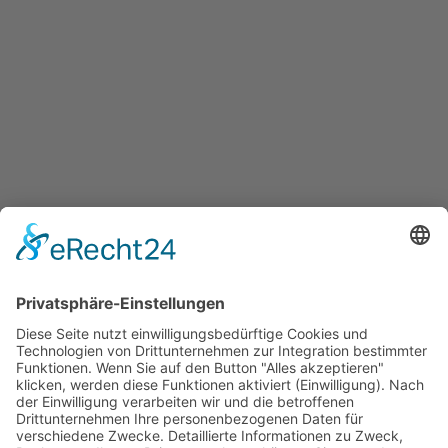
© 2026 Lungenpraxis Norderstedt | erstellt von
ArztpraxisHeute -
Digitales Praxismarketing
Praxis
Ärzte
Leistungen
Lungenfunktionsdiagnostik
Allergologische Diagnostik und Therapie
FeNo-Messung
Fachspezifische Sonographie des Brustkorbes (Lungen,
Rippenfell, Zwerchfell)
Schlafdiagnostik
Impfungen