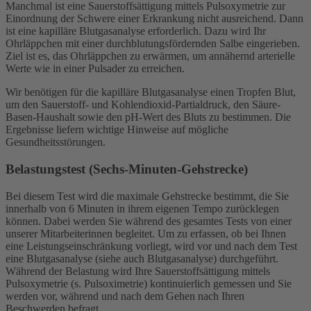
Manchmal ist eine Sauerstoffsättigung mittels Pulsoxymetrie zur
Einordnung der Schwere einer Erkrankung nicht ausreichend. Dann
ist eine kapilläre Blutgasanalyse erforderlich. Dazu wird Ihr
Ohrläppchen mit einer durchblutungsfördernden Salbe eingerieben.
Ziel ist es, das Ohrläppchen zu erwärmen, um annähernd arterielle
Werte wie in einer Pulsader zu erreichen.
Wir benötigen für die kapilläre Blutgasanalyse einen Tropfen Blut,
um den Sauerstoff- und Kohlendioxid-Partialdruck, den Säure-
Basen-Haushalt sowie den pH-Wert des Bluts zu bestimmen. Die
Ergebnisse liefern wichtige Hinweise auf mögliche
Gesundheitsstörungen.
Belastungstest (Sechs-Minuten-Gehstrecke)
Bei diesem Test wird die maximale Gehstrecke bestimmt, die Sie
innerhalb von 6 Minuten in ihrem eigenen Tempo zurücklegen
können. Dabei werden Sie während des gesamtes Tests von einer
unserer Mitarbeiterinnen begleitet. Um zu erfassen, ob bei Ihnen
eine Leistungseinschränkung vorliegt, wird vor und nach dem Test
eine Blutgasanalyse (siehe auch Blutgasanalyse) durchgeführt.
Während der Belastung wird Ihre Sauerstoffsättigung mittels
Pulsoxymetrie (s. Pulsoximetrie) kontinuierlich gemessen und Sie
werden vor, während und nach dem Gehen nach Ihren
Beschwerden befragt.