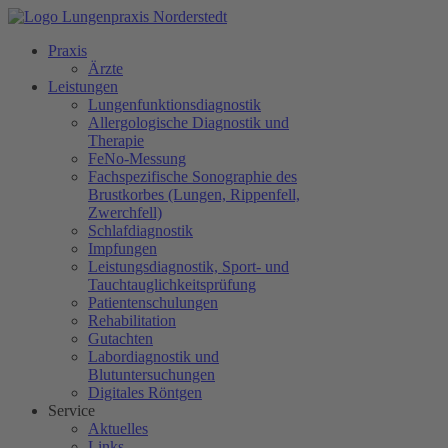
Praxis
Ärzte
Leistungen
Lungenfunktionsdiagnostik
Allergologische Diagnostik und
Therapie
FeNo-Messung
Fachspezifische Sonographie des
Brustkorbes (Lungen, Rippenfell,
Zwerchfell)
Schlafdiagnostik
Impfungen
Leistungsdiagnostik, Sport- und
Tauchtauglichkeitsprüfung
Patientenschulungen
Rehabilitation
Gutachten
Labordiagnostik und
Blutuntersuchungen
Digitales Röntgen
Service
Aktuelles
Links